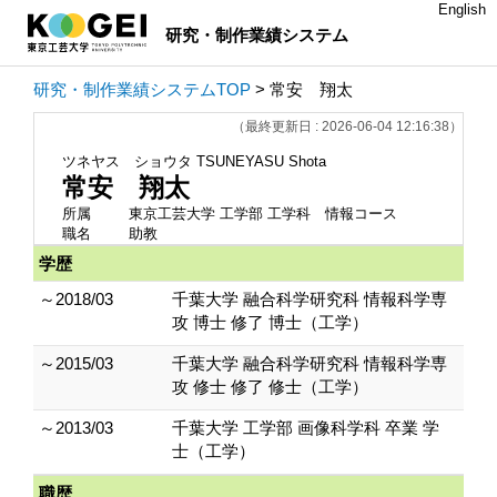
English
研究・制作業績システム
研究・制作業績システムTOP
> 常安 翔太
（最終更新日 : 2026-06-04 12:16:38）
ツネヤス ショウタ
TSUNEYASU Shota
常安 翔太
所属
東京工芸大学 工学部 工学科 情報コース
職名
助教
学歴
～2018/03
千葉大学 融合科学研究科 情報科学専
攻 博士 修了 博士（工学）
～2015/03
千葉大学 融合科学研究科 情報科学専
攻 修士 修了 修士（工学）
～2013/03
千葉大学 工学部 画像科学科 卒業 学
士（工学）
職歴