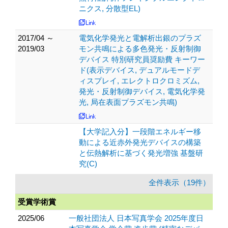
ニクス, 分散型EL)
2017/04 ～
電気化学発光と電解析出銀のプラズ
2019/03
モン共鳴による多色発光・反射制御
デバイス 特別研究員奨励費 キーワー
ド(表示デバイス, デュアルモードデ
ィスプレイ, エレクトロクロミズム,
発光・反射制御デバイス, 電気化学発
光, 局在表面プラズモン共鳴)
【大学記入分】一段階エネルギー移
動による近赤外発光デバイスの構築
と伝熱解析に基づく発光増強 基盤研
究(C)
全件表示（19件）
受賞学術賞
2025/06
一般社団法人 日本写真学会 2025年度日