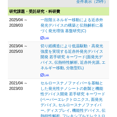
全件表示（29件）
研究課題・受託研究・科研費
2025/04 ～
一段階エネルギー移動による近赤外
2028/03
発光デバイスの構築と伝熱解析に基
づく発光増強 基盤研究(C)
2023/04 ～
切り紙構造により低温駆動・高発光
2025/03
強度を実現する近赤外発光デバイス
開発 若手研究 キーワード(面発光デ
バイス, 伝熱特性解析, 近赤外光源, エ
ネルギー移動, 分散型EL)
2021/04 ～
セルロースナノファイバーを基軸と
2023/03
した発光性ナノシートの創製と機能
性デバイス開発 若手研究 キーワード
(ペーパーエレクトロニクス, 面発光
デバイス, セルロースナノファイバ
ー, ディスプレイ, 機能性デバイス, 伝
熱特性解析, フレキシブルエレクトロ