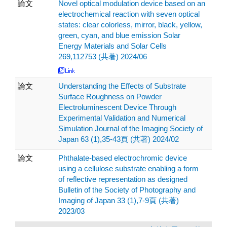
論文
Novel optical modulation device based on an
electrochemical reaction with seven optical
states: clear colorless, mirror, black, yellow,
green, cyan, and blue emission Solar
Energy Materials and Solar Cells
269,112753 (共著) 2024/06
論文
Understanding the Effects of Substrate
Surface Roughness on Powder
Electroluminescent Device Through
Experimental Validation and Numerical
Simulation Journal of the Imaging Society of
Japan 63 (1),35-43頁 (共著) 2024/02
論文
Phthalate-based electrochromic device
using a cellulose substrate enabling a form
of reflective representation as designed
Bulletin of the Society of Photography and
Imaging of Japan 33 (1),7-9頁 (共著)
2023/03