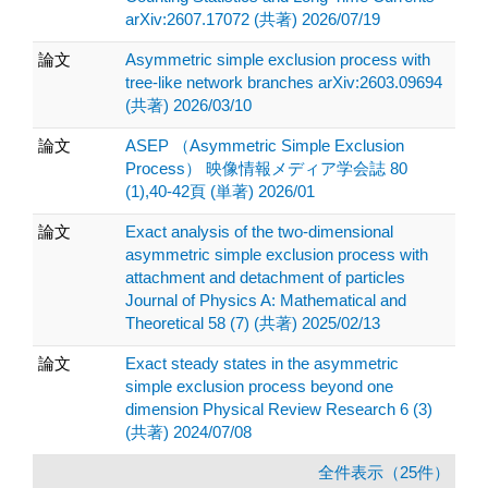
arXiv:2607.17072 (共著) 2026/07/19
論文
Asymmetric simple exclusion process with
tree-like network branches arXiv:2603.09694
(共著) 2026/03/10
論文
ASEP （Asymmetric Simple Exclusion
Process） 映像情報メディア学会誌 80
(1),40-42頁 (単著) 2026/01
論文
Exact analysis of the two-dimensional
asymmetric simple exclusion process with
attachment and detachment of particles
Journal of Physics A: Mathematical and
Theoretical 58 (7) (共著) 2025/02/13
論文
Exact steady states in the asymmetric
simple exclusion process beyond one
dimension Physical Review Research 6 (3)
(共著) 2024/07/08
全件表示（25件）