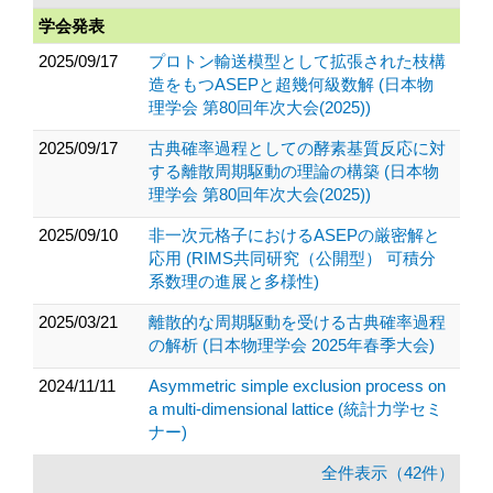
学会発表
2025/09/17
プロトン輸送模型として拡張された枝構
造をもつASEPと超幾何級数解 (日本物
理学会 第80回年次大会(2025))
2025/09/17
古典確率過程としての酵素基質反応に対
する離散周期駆動の理論の構築 (日本物
理学会 第80回年次大会(2025))
2025/09/10
非一次元格子におけるASEPの厳密解と
応用 (RIMS共同研究（公開型） 可積分
系数理の進展と多様性)
2025/03/21
離散的な周期駆動を受ける古典確率過程
の解析 (日本物理学会 2025年春季大会)
2024/11/11
Asymmetric simple exclusion process on
a multi-dimensional lattice (統計力学セミ
ナー)
全件表示（42件）