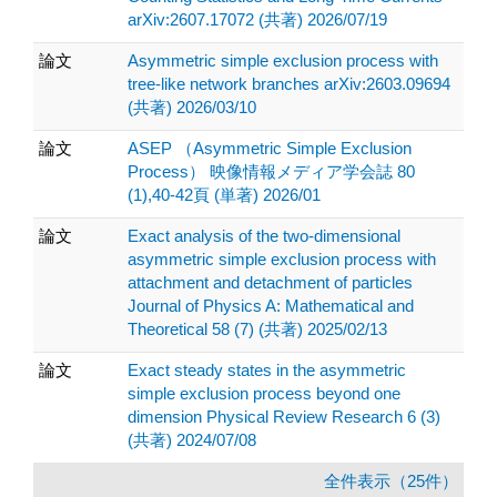
arXiv:2607.17072 (共著) 2026/07/19
論文
Asymmetric simple exclusion process with
tree-like network branches arXiv:2603.09694
(共著) 2026/03/10
論文
ASEP （Asymmetric Simple Exclusion
Process） 映像情報メディア学会誌 80
(1),40-42頁 (単著) 2026/01
論文
Exact analysis of the two-dimensional
asymmetric simple exclusion process with
attachment and detachment of particles
Journal of Physics A: Mathematical and
Theoretical 58 (7) (共著) 2025/02/13
論文
Exact steady states in the asymmetric
simple exclusion process beyond one
dimension Physical Review Research 6 (3)
(共著) 2024/07/08
全件表示（25件）