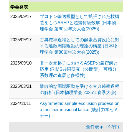
学会発表
2025/09/17
プロトン輸送模型として拡張された枝構
造をもつASEPと超幾何級数解 (日本物
理学会 第80回年次大会(2025))
2025/09/17
古典確率過程としての酵素基質反応に対
する離散周期駆動の理論の構築 (日本物
理学会 第80回年次大会(2025))
2025/09/10
非一次元格子におけるASEPの厳密解と
応用 (RIMS共同研究（公開型） 可積分
系数理の進展と多様性)
2025/03/21
離散的な周期駆動を受ける古典確率過程
の解析 (日本物理学会 2025年春季大会)
2024/11/11
Asymmetric simple exclusion process on
a multi-dimensional lattice (統計力学セミ
ナー)
全件表示（42件）