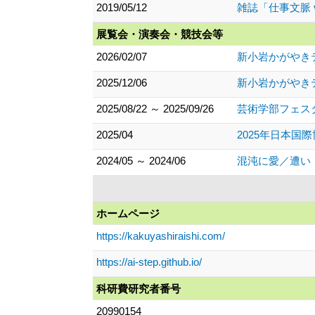
2019/05/12
雑誌「仕事文脈 
展覧会・演奏会・競技会等
2026/02/07
新小岩かがやきテ
2025/12/06
新小岩かがやきテ
2025/08/22 ～ 2025/09/26
芸術学部フェスタ
2025/04
2025年日本国
2024/05 ～ 2024/06
混沌に愛／遭い
ホームページ
https://kakuyashiraishi.com/
https://ai-step.github.io/
科研費研究者番号
20990154