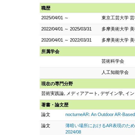
職歴
2025/04/01 ～
東京工芸大学 芸
2022/04/01 ～ 2025/03/31
多摩美術大学 美
2020/04/01 ～ 2022/03/31
多摩美術大学 美
所属学会
芸術科学会
人工知能学会
現在の専門分野
芸術実践論, メディアアート, デザイン学, イ
著書・論文歴
論文
nocturneAR: An Outdoor AR-Based 
論文
薄暗い場所におけるAR表現のための手
2024/08