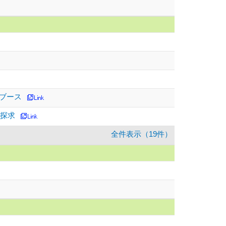
籍ブース
の探求
全件表示（19件）