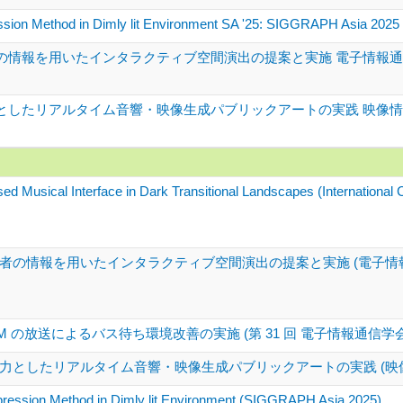
sion Method in Dimly lit Environment SA '25: SIGGRAPH Asia 2025
用いたインタラクティブ空間演出の提案と実施 電子情報通信学会技術研究報告 2
リアルタイム音響・映像生成パブリックアートの実践 映像情報メディア学会技術
 Musical Interface in Dark Transitional Landscapes (International 
者の情報を用いたインタラクティブ空間演出の提案と実施 (電子
M の放送によるバス待ち環境改善の実施 (第 31 回 電子情報通信
としたリアルタイム音響・映像生成パブリックアートの実践 (映像表
ression Method in Dimly lit Environment (SIGGRAPH Asia 2025)