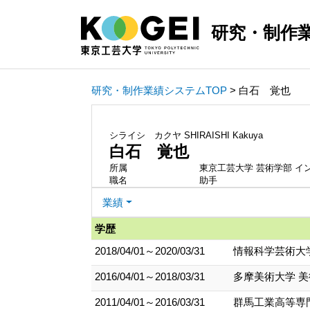
研究・制作
研究・制作業績システムTOP
> 白石 覚也
シライシ カクヤ
SHIRAISHI Kakuya
白石 覚也
所属
東京工芸大学 芸術学部 イ
職名
助手
業績
学歴
2018/04/01～2020/03/31
情報科学芸術大学
2016/04/01～2018/03/31
多摩美術大学 美
2011/04/01～2016/03/31
群馬工業高等専門