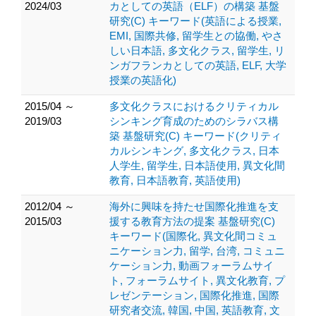
2024/03
カとしての英語（ELF）の構築 基盤
研究(C) キーワード(英語による授業,
EMI, 国際共修, 留学生との協働, やさ
しい日本語, 多文化クラス, 留学生, リ
ンガフランカとしての英語, ELF, 大学
授業の英語化)
2015/04 ～
多文化クラスにおけるクリティカル
2019/03
シンキング育成のためのシラバス構
築 基盤研究(C) キーワード(クリティ
カルシンキング, 多文化クラス, 日本
人学生, 留学生, 日本語使用, 異文化間
教育, 日本語教育, 英語使用)
2012/04 ～
海外に興味を持たせ国際化推進を支
2015/03
援する教育方法の提案 基盤研究(C)
キーワード(国際化, 異文化間コミュ
ニケーション力, 留学, 台湾, コミュニ
ケーション力, 動画フォーラムサイ
ト, フォーラムサイト, 異文化教育, プ
レゼンテーション, 国際化推進, 国際
研究者交流, 韓国, 中国, 英語教育, 文