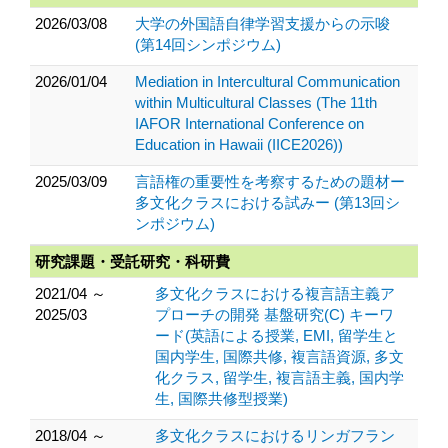
2026/03/08
大学の外国語自律学習支援からの示唆
(第14回シンポジウム)
2026/01/04
Mediation in Intercultural Communication
within Multicultural Classes (The 11th
IAFOR International Conference on
Education in Hawaii (IICE2026))
2025/03/09
言語権の重要性を考察するための題材ー
多文化クラスにおける試みー (第13回シ
ンポジウム)
研究課題・受託研究・科研費
2021/04 ～
多文化クラスにおける複言語主義ア
2025/03
プローチの開発 基盤研究(C) キーワ
ード(英語による授業, EMI, 留学生と
国内学生, 国際共修, 複言語資源, 多文
化クラス, 留学生, 複言語主義, 国内学
生, 国際共修型授業)
2018/04 ～
多文化クラスにおけるリンガフラン