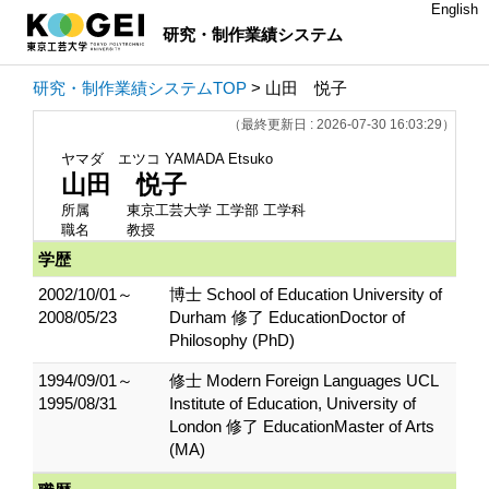
English
研究・制作業績システム
研究・制作業績システムTOP
> 山田 悦子
（最終更新日 : 2026-07-30 16:03:29）
ヤマダ エツコ
YAMADA Etsuko
山田 悦子
所属
東京工芸大学 工学部 工学科
職名
教授
学歴
2002/10/01～
博士 School of Education University of
2008/05/23
Durham 修了 EducationDoctor of
Philosophy (PhD)
1994/09/01～
修士 Modern Foreign Languages UCL
1995/08/31
Institute of Education, University of
London 修了 EducationMaster of Arts
(MA)