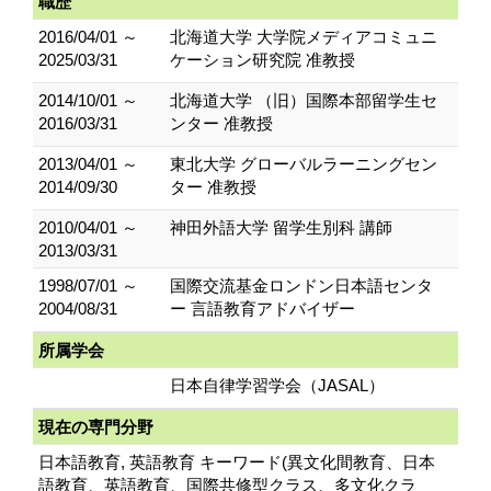
職歴
2016/04/01 ～
北海道大学 大学院メディアコミュニ
2025/03/31
ケーション研究院 准教授
2014/10/01 ～
北海道大学 （旧）国際本部留学生セ
2016/03/31
ンター 准教授
2013/04/01 ～
東北大学 グローバルラーニングセン
2014/09/30
ター 准教授
2010/04/01 ～
神田外語大学 留学生別科 講師
2013/03/31
1998/07/01 ～
国際交流基金ロンドン日本語センタ
2004/08/31
ー 言語教育アドバイザー
所属学会
日本自律学習学会（JASAL）
現在の専門分野
日本語教育, 英語教育 キーワード(異文化間教育、日本
語教育、英語教育、国際共修型クラス、多文化クラ