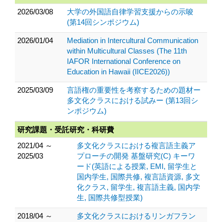
2026/03/08
大学の外国語自律学習支援からの示唆
(第14回シンポジウム)
2026/01/04
Mediation in Intercultural Communication
within Multicultural Classes (The 11th
IAFOR International Conference on
Education in Hawaii (IICE2026))
2025/03/09
言語権の重要性を考察するための題材ー
多文化クラスにおける試みー (第13回シ
ンポジウム)
研究課題・受託研究・科研費
2021/04 ～
多文化クラスにおける複言語主義ア
2025/03
プローチの開発 基盤研究(C) キーワ
ード(英語による授業, EMI, 留学生と
国内学生, 国際共修, 複言語資源, 多文
化クラス, 留学生, 複言語主義, 国内学
生, 国際共修型授業)
2018/04 ～
多文化クラスにおけるリンガフラン