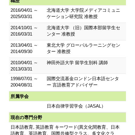
職歴
2016/04/01 ～
北海道大学 大学院メディアコミュニ
2025/03/31
ケーション研究院 准教授
2014/10/01 ～
北海道大学 （旧）国際本部留学生セ
2016/03/31
ンター 准教授
2013/04/01 ～
東北大学 グローバルラーニングセン
2014/09/30
ター 准教授
2010/04/01 ～
神田外語大学 留学生別科 講師
2013/03/31
1998/07/01 ～
国際交流基金ロンドン日本語センタ
2004/08/31
ー 言語教育アドバイザー
所属学会
日本自律学習学会（JASAL）
現在の専門分野
日本語教育, 英語教育 キーワード(異文化間教育、日本
語教育、英語教育、国際共修型クラス、多文化クラ