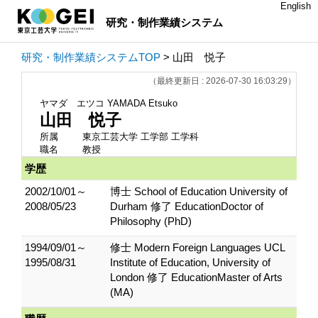
English
研究・制作業績システム
研究・制作業績システムTOP
> 山田 悦子
（最終更新日 : 2026-07-30 16:03:29）
ヤマダ エツコ
YAMADA Etsuko
山田 悦子
所属
東京工芸大学 工学部 工学科
職名
教授
学歴
2002/10/01～
博士 School of Education University of
2008/05/23
Durham 修了 EducationDoctor of
Philosophy (PhD)
1994/09/01～
修士 Modern Foreign Languages UCL
1995/08/31
Institute of Education, University of
London 修了 EducationMaster of Arts
(MA)