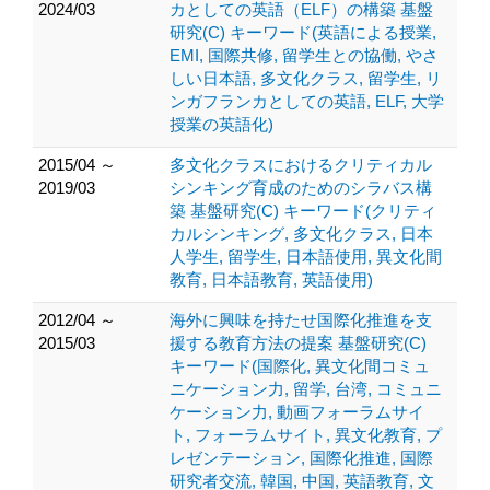
2024/03
カとしての英語（ELF）の構築 基盤
研究(C) キーワード(英語による授業,
EMI, 国際共修, 留学生との協働, やさ
しい日本語, 多文化クラス, 留学生, リ
ンガフランカとしての英語, ELF, 大学
授業の英語化)
2015/04 ～
多文化クラスにおけるクリティカル
2019/03
シンキング育成のためのシラバス構
築 基盤研究(C) キーワード(クリティ
カルシンキング, 多文化クラス, 日本
人学生, 留学生, 日本語使用, 異文化間
教育, 日本語教育, 英語使用)
2012/04 ～
海外に興味を持たせ国際化推進を支
2015/03
援する教育方法の提案 基盤研究(C)
キーワード(国際化, 異文化間コミュ
ニケーション力, 留学, 台湾, コミュニ
ケーション力, 動画フォーラムサイ
ト, フォーラムサイト, 異文化教育, プ
レゼンテーション, 国際化推進, 国際
研究者交流, 韓国, 中国, 英語教育, 文