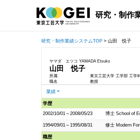
研究・制作
研究・制作業績システムTOP
> 山田 悦子
ヤマダ エツコ
YAMADA Etsuko
山田 悦子
所属
東京工芸大学 工学部 工学
職名
教授
業績
学歴
2002/10/01～2008/05/23
博士 School of Ed
1994/09/01～1995/08/31
修士 Modern Forei
職歴