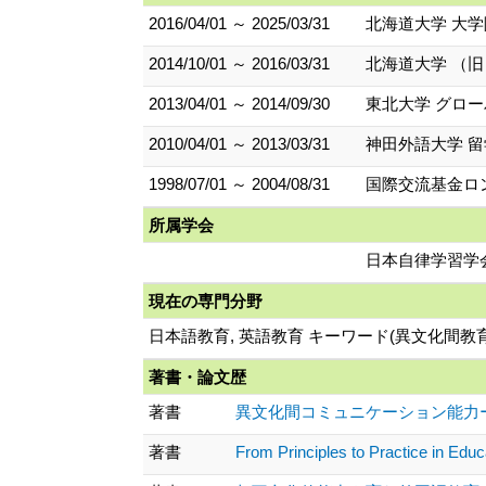
2016/04/01 ～ 2025/03/31
北海道大学 大
2014/10/01 ～ 2016/03/31
北海道大学 （
2013/04/01 ～ 2014/09/30
東北大学 グロ
2010/04/01 ～ 2013/03/31
神田外語大学 留
1998/07/01 ～ 2004/08/31
国際交流基金ロ
所属学会
日本自律学習学会
現在の専門分野
日本語教育, 英語教育 キーワード(異文化間
著書・論文歴
著書
異文化間コミュニケーション能力ーその
著書
From Principles to Practice in Educa