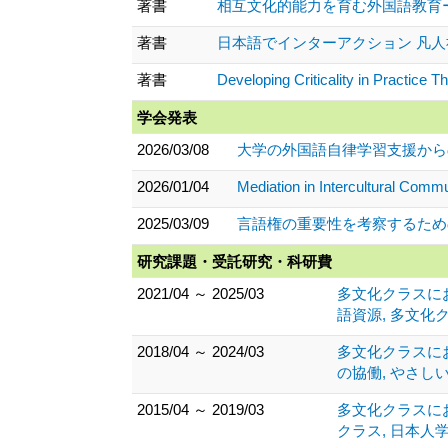
著書
相互文化的能力を育む外国語教育ーグ
著書
日本語でインターアクション 凡人社 (
著書
Developing Criticality in Practic
学会発表
2026/03/08
大学の外国語自律学習支援からの
2026/01/04
Mediation in Intercultural Commu
2025/03/09
言語権の重要性を考察するための
研究課題・受託研究・科研費
2021/04 ～ 2025/03
多文化クラスにお
語資源, 多文化ク
2018/04 ～ 2024/03
多文化クラスにお
の協働, やさしい
2015/04 ～ 2019/03
多文化クラスにお
クラス, 日本人学