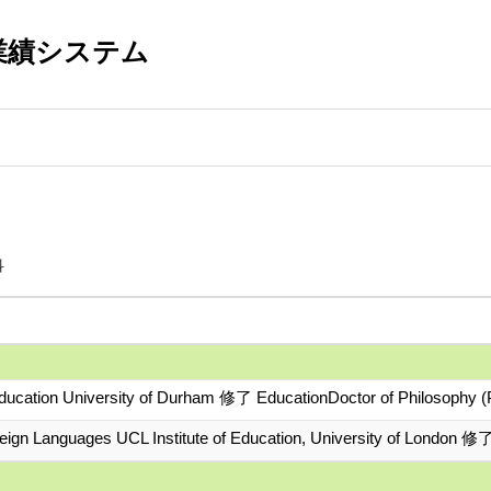
業績システム
科
ucation University of Durham 修了 EducationDoctor of Philosophy 
gn Languages UCL Institute of Education, University of London 修了