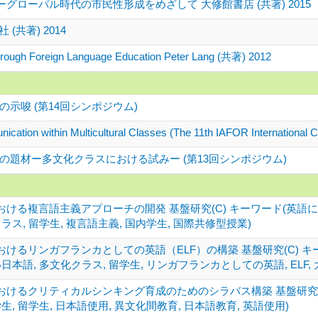
ローバル時代の市民性形成をめざして 大修館書店 (共著) 2015
共著) 2014
e Through Foreign Language Education Peter Lang (共著) 2012
示唆 (第14回シンポジウム)
nication within Multicultural Classes (The 11th IAFOR International
題材ー多文化クラスにおける試みー (第13回シンポジウム)
ける複言語主義アプローチの開発 基盤研究(C) キーワード(英語による授
ラス, 留学生, 複言語主義, 国内学生, 国際共修型授業)
けるリンガフランカとしての英語（ELF）の構築 基盤研究(C) キーワ
日本語, 多文化クラス, 留学生, リンガフランカとしての英語, ELF,
けるクリティカルシンキング育成のためのシラバス構築 基盤研究(C
生, 留学生, 日本語使用, 異文化間教育, 日本語教育, 英語使用)