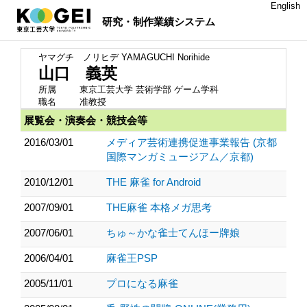
English
研究・制作業績システム
ヤマグチ ノリヒデ
YAMAGUCHI Norihide
山口 義英
所属
東京工芸大学 芸術学部 ゲーム学科
職名
准教授
展覧会・演奏会・競技会等
2016/03/01
メディア芸術連携促進事業報告 (京都
国際マンガミュージアム／京都)
2010/12/01
THE 麻雀 for Android
2007/09/01
THE麻雀 本格メガ思考
2007/06/01
ちゅ～かな雀士てんほー牌娘
2006/04/01
麻雀王PSP
2005/11/01
プロになる麻雀