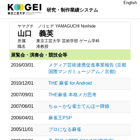
English
研究・制作業績システム
ヤマグチ ノリヒデ
YAMAGUCHI Norihide
山口 義英
所属
東京工芸大学 芸術学部 ゲーム学科
職名
准教授
展覧会・演奏会・競技会等
2016/03/01
メディア芸術連携促進事業報告 (京都
国際マンガミュージアム／京都)
2010/12/01
THE 麻雀 for Android
2007/09/01
THE麻雀 本格メガ思考
2007/06/01
ちゅ～かな雀士てんほー牌娘
2006/04/01
麻雀王PSP
2005/11/01
プロになる麻雀