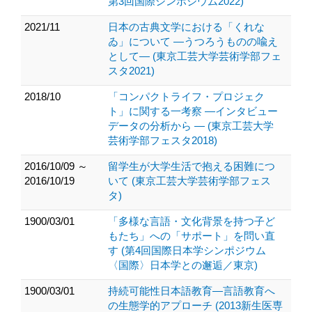
第3回国際シンポジウム2022)
2021/11
日本の古典文学における「くれな
ゐ」について ―うつろうものの喩え
として― (東京工芸大学芸術学部フェ
スタ2021)
2018/10
「コンパクトライフ・プロジェク
ト」に関する一考察 ―インタビュー
データの分析から ― (東京工芸大学
芸術学部フェスタ2018)
2016/10/09 ～
留学生が大学生活で抱える困難につ
2016/10/19
いて (東京工芸大学芸術学部フェス
タ)
1900/03/01
「多様な言語・文化背景を持つ子ど
もたち」への「サポート」を問い直
す (第4回国際日本学シンポジウム
〈国際〉日本学との邂逅／東京)
1900/03/01
持続可能性日本語教育―言語教育へ
の生態学的アプローチ (2013新生医専