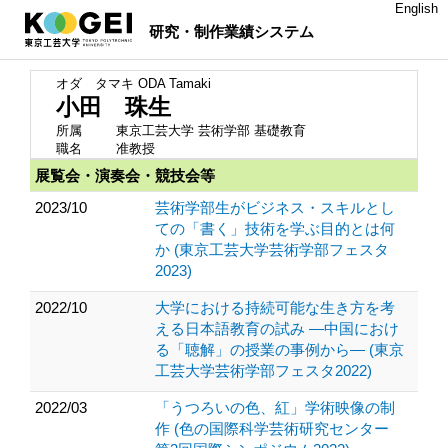
English
研究・制作業績システム
オダ タマキ
ODA Tamaki
小田 珠生
所属
東京工芸大学 芸術学部 基礎教育
職名
准教授
展覧会・演奏会・競技会等
2023/10
芸術学部生がビジネス・スキルとし
ての「書く」技術を学ぶ目的とは何
か (東京工芸大学芸術学部フェスタ
2023)
2022/10
大学における持続可能な生き方を考
える日本語教育の試み ―中国におけ
る「聴解」の授業の事例から― (東京
工芸大学芸術学部フェスタ2022)
2022/03
「うつろいの色、紅」学術映像の制
作 (色の国際科学芸術研究センター