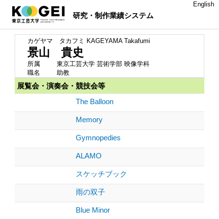
English
研究・制作業績システム
カゲヤマ タカフミ
KAGEYAMA Takafumi
景山 貴史
所属
東京工芸大学 芸術学部 映像学科
職名
助教
展覧会・演奏会・競技会等
The Balloon
Memory
Gymnopedies
ALAMO
スケッチブック
雨の双子
Blue Minor