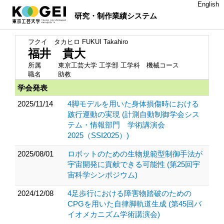
English
研究・制作業績システム
フクイ タカヒロ
FUKUI Takahiro
福井 貴大
所属
東京工芸大学 工学部 工学科 機械コース
職名
助教
学会発表
2025/11/14
4脚モデルを用いた身体損傷時における
跛行運動の実現 (計測自動制御学会シス
テム・情報部門 学術講演会
2025（SSI2025）)
2025/08/01
ロボットのための生物規範型制御手法が
宇宙開発に貢献できる可能性 (第25回宇
宙科学シンポジウム)
2024/12/08
4足歩行における障害物踏破のための
CPGを用いた自律脚軌道生成 (第45回バ
イオメカニズム学術講演会)