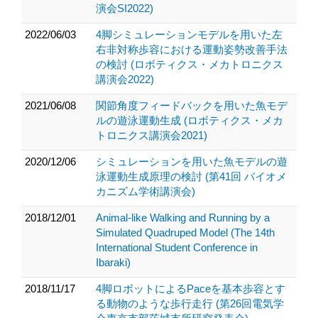
演会SI2022)
2022/06/03
4脚シミュレーションモデルを用いた左
右非対称歩容における運動姿勢改善手法
の検討 (ロボティクス・メカトロニクス
講演会2022)
2021/06/08
関節角度フィードバックを用いた魚モデ
ルの遊泳運動生成 (ロボティクス・メカ
トロニクス講演会2021)
2020/12/06
シミュレーションを用いた魚モデルの遊
泳運動生成原理の検討 (第41回 バイオメ
カニズム学術講演会)
2018/12/01
Animal-like Walking and Running by a
Simulated Quadruped Model (The 14th
International Student Conference in
Ibaraki)
2018/11/17
4脚ロボットによるPaceを基本歩容とす
る動物のような歩行走行 (第26回電気学