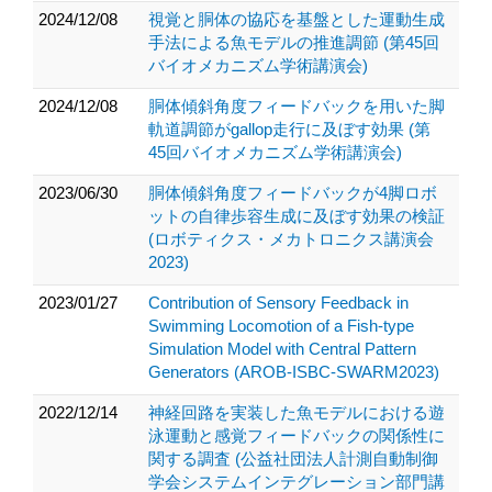
2024/12/08
視覚と胴体の協応を基盤とした運動生成
手法による魚モデルの推進調節 (第45回
バイオメカニズム学術講演会)
2024/12/08
胴体傾斜角度フィードバックを用いた脚
軌道調節がgallop走行に及ぼす効果 (第
45回バイオメカニズム学術講演会)
2023/06/30
胴体傾斜角度フィードバックが4脚ロボ
ットの自律歩容生成に及ぼす効果の検証
(ロボティクス・メカトロニクス講演会
2023)
2023/01/27
Contribution of Sensory Feedback in
Swimming Locomotion of a Fish-type
Simulation Model with Central Pattern
Generators (AROB-ISBC-SWARM2023)
2022/12/14
神経回路を実装した魚モデルにおける遊
泳運動と感覚フィードバックの関係性に
関する調査 (公益社団法人計測自動制御
学会システムインテグレーション部門講