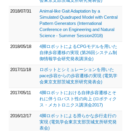
会東京支部茨城支所研究発表会)
2018/07/31
Animal-like Gait Adaptation by a
Simulated Quadruped Model with Central
Pattern Generators (International
Conference on Engineering and Natural
Science - Summer Session2018)
2018/05/18
4脚ロボットによるCPGモデルを用いた
自律歩容遷移の実現 (第26回システム制
御情報学会研究発表講演会)
2017/11/18
ロボットとシミュレーションを用いた
pace歩容からの歩容遷移の実現 (電気学
会東京支部茨城支所研究発表会)
2017/05/11
4脚ロボットにおける自律歩容遷移とそ
れに伴うロバスト性の向上 (ロボティク
ス・メカトロニクス講演会2017)
2016/12/17
4脚ロボットによる滑らかな歩行走行の
実現 (電気学会東京支部茨城支所研究発
表会)