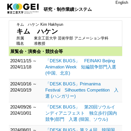
English
研究・制作業績システム
キム ハケン
Kim Hakhyun
キム ハケン
所属
東京工芸大学 芸術学部 アニメーション学科
職名
准教授
展覧会・演奏会・競技会等
2024/11/15 ～
「DESK BUGS」 FEINAKI Beijing
2024/11/18
Animation Week 短編競争部門入選
(中国、北京)
2024/10/16 ～
「DESK BUGS」Primanima
2024/10/19
Festival Silhouettes Competition 入
選 (ハンガリー)
2024/09/26 ～
「DESK BUGS」 第20回ソウルイ
2024/10/01
ンディアニフェスト 独立歩行(国内
競争)部門 入選 (韓国、ソウル)
2024/08/01 ～
「DESK BUGS」第２４回 韓国国