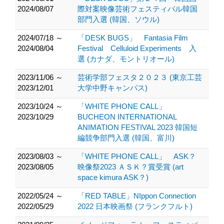
2024/08/07
際対案映像芸術フェスティバル韓国
部門入選 (韓国、ソウル)
2024/07/18 ～
「DESK BUGS」 Fantasia Film
2024/08/04
Festival Celluloid Experiments 入
選 (カナダ、モントリオール)
2023/11/06 ～
芸術学部フェスタ２０２３ (東京工芸
2023/12/01
大学中野キャンパス)
2023/10/24 ～
「WHITE PHONE CALL」
2023/10/29
BUCHEON INTERNATIONAL
ANIMATION FESTIVAL 2023 韓国短
編競争部門入選 (韓国、富川)
2023/08/03 ～
「WHITE PHONE CALL」 ASK？
2023/08/05
映像祭2023 ＡＳＫ？賞受賞 (art
space kimura ASK？)
2022/05/24 ～
「RED TABLE」NIppon Connection
2022/05/29
2022 日本映画祭 (フランクフルト)