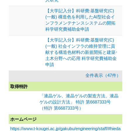
【大学記入分】科研費:基盤研究(C)
(一般) 構造色を利用したAI型社会イ
ンフラメンテナンスシステムの開拓
科学研究費補助金申請
【大学記入分】科研費:基盤研究(C)
(一般) 社会インフラの維持管理に貢
献する構造色材料の新規開拓と建築･
土木分野への応用 科学研究費補助金
申請
全件表示（47件）
取得特許
「液晶ゲル、液晶ゲルの製造方法、液晶
ゲルの設計方法」 特許 第6687333号
（特許 第6687333号）
ホームページ
https://www.t-kougei.ac.jp/gakubu/engineering/staff/#hieda