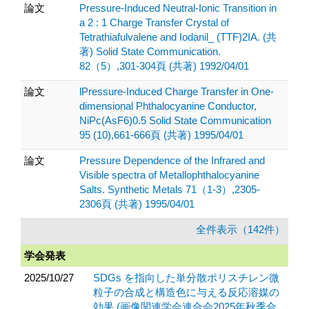
論文
Pressure-Induced Neutral-Ionic Transition in
a 2 : 1 Charge Transfer Crystal of
Tetrathiafulvalene and Iodanil_ (TTF)2IA. (共
著) Solid State Communication.
82（5）,301-304頁 (共著) 1992/04/01
論文
lPressure-Induced Charge Transfer in One-
dimensional Phthalocyanine Conductor,
NiPc(AsF6)0.5 Solid State Communication
95 (10),661-666頁 (共著) 1995/04/01
論文
Pressure Dependence of the Infrared and
Visible spectra of Metallophthalocyanine
Salts. Synthetic Metals 71（1-3）,2305-
2306頁 (共著) 1995/04/01
全件表示（142件）
学会発表
2025/10/27
SDGs を指向した単分散ポリスチレン微
粒子の合成と構造色に与える反応溶媒の
効果 (画像関連学会連合会2025年秋季合