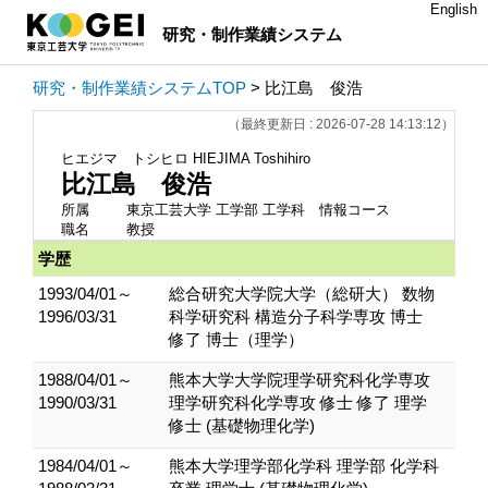
English
研究・制作業績システム
研究・制作業績システムTOP
> 比江島 俊浩
（最終更新日 : 2026-07-28 14:13:12）
ヒエジマ トシヒロ
HIEJIMA Toshihiro
比江島 俊浩
所属
東京工芸大学 工学部 工学科 情報コース
職名
教授
学歴
1993/04/01～
総合研究大学院大学（総研大） 数物
1996/03/31
科学研究科 構造分子科学専攻 博士
修了 博士（理学）
1988/04/01～
熊本大学大学院理学研究科化学専攻
1990/03/31
理学研究科化学専攻 修士 修了 理学
修士 (基礎物理化学)
1984/04/01～
熊本大学理学部化学科 理学部 化学科