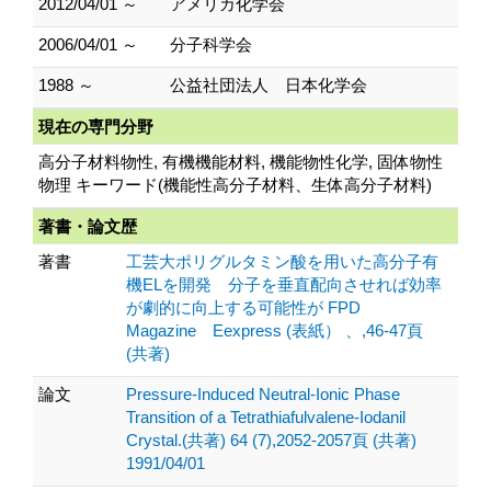
2012/04/01 ～
アメリカ化学会
2006/04/01 ～
分子科学会
1988 ～
公益社団法人 日本化学会
現在の専門分野
高分子材料物性, 有機機能材料, 機能物性化学, 固体物性
物理 キーワード(機能性高分子材料、生体高分子材料)
著書・論文歴
著書
工芸大ポリグルタミン酸を用いた高分子有
機ELを開発 分子を垂直配向させれば効率
が劇的に向上する可能性が FPD
Magazine Eexpress (表紙） 、,46-47頁
(共著)
論文
Pressure-Induced Neutral-Ionic Phase
Transition of a Tetrathiafulvalene-Iodanil
Crystal.(共著) 64 (7),2052-2057頁 (共著)
1991/04/01