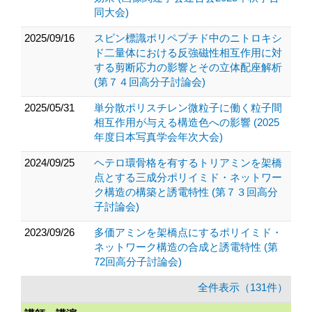
同大会)
2025/09/16
スピン標識ポリペプチド中のニトロキシ
ド二量体における反強磁性相互作用に対
する剪断応力の影響とその立体配座解析
(第７４回高分子討論会)
2025/05/31
単分散ポリスチレン微粒子に働く粒子間
相互作用が与える構造色への影響 (2025
年度日本写真学会年次大会)
2024/09/25
ヘテロ環骨格を有するトリアミンを架橋
点とする三成分ポリイミド・ネットワー
ク構造の構築と誘電特性 (第７３回高分
子討論会)
2023/09/26
多価アミンを架橋点にするポリイミド・
ネットワーク構造の合成と誘電特性 (第
72回高分子討論会)
全件表示（131件）