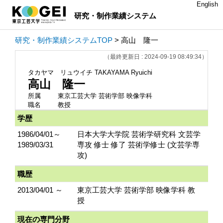
English
研究・制作業績システム
研究・制作業績システムTOP
> 高山 隆一
（最終更新日 : 2024-09-19 08:49:34）
タカヤマ リュウイチ
TAKAYAMA Ryuichi
高山 隆一
所属
東京工芸大学 芸術学部 映像学科
職名
教授
学歴
1986/04/01～
日本大学大学院 芸術学研究科 文芸学
1989/03/31
専攻 修士 修了 芸術学修士 (文芸学専
攻)
職歴
2013/04/01 ～
東京工芸大学 芸術学部 映像学科 教
授
現在の専門分野